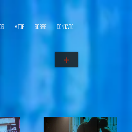
os
Ator
Sobre
Contato
+