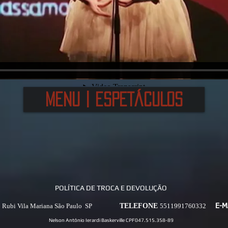
MENU | ESPETÁCULOS
POLÍTICA DE TROCA E DEVOLUÇÃO
3 Rubi Vila Mariana São Paulo SP
TELEFONE
5511991760332
E-
Nelson Antônio Ierardi Baskerville CPF047.515.358-89