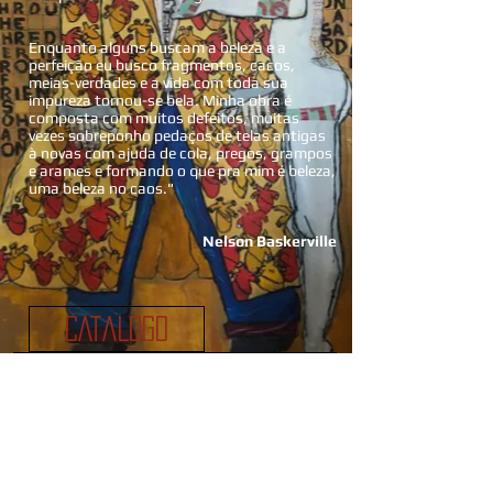
Enquanto alguns buscam a beleza e a
perfeição eu busco fragmentos, cacos,
meias-verdades e a vida com toda sua
impureza tornou-se bela. Minha obra é
composta com muitos defeitos, muitas
vezes sobreponho pedaços de telas antigas
à novas com ajuda de cola, pregos, grampos
e arames e formando o que pra mim é beleza,
uma beleza no caos."
Nelson Baskerville
CATÁLOGO
OBRAS DISPONÍVEIS
POLÍTICA DE TROCA E DEVOLUÇÃO
ENDEREÇO
Rua Castro Alves, 654 ap 23 Rubi Vila
Mariana São Paulo SP