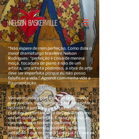
NELSON BASKERVILLE
"Não espere de mim perfeição. Como dizia o
maior dramaturgo brasileiro Nelson
Rodrigues: “perfeição é coisa de menina
moça, tocadora de piano e não de um
artista, um artista poderoso, a obra de arte
deve ser imperfeita porque eu não posso
falsificar a vida.” Aprendi com minha vida a
fragmentação.
Vim ao mundo a partir da morte de minha
mãe e assim, sem ninguém para me contar a
história fui juntando os cacos do que
captava acidentalmente dos adultos como
em um quebra cabeças. E essa história, ao
mesmo tempo terrível e disforme foi
tornando-se a versão possível. Cada ano
juntando o que era real à fantasia até que eu
não pudesse mais distinguir.