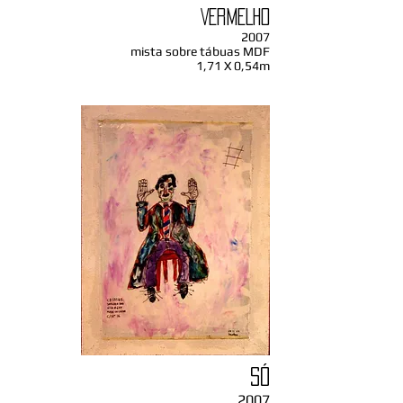
VERMELHO
2007
mista sobre tábuas MDF
1,71 X 0,54m
SÓ
2007